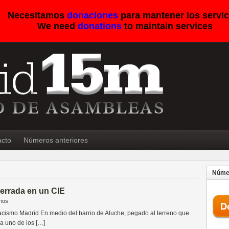
Necesitamos
donaciones
para mantener los servic
We need
donations
to maintain services
acto
Números anteriores
Númer
errada en un CIE
ios
acismo Madrid En medio del barrio de Aluche, pegado al terreno que
a uno de los […]