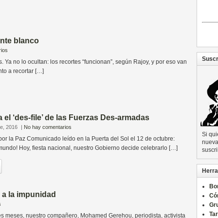
nte blanco
ios
Suscr
Ya no lo ocultan: los recortes “funcionan”, según Rajoy, y por eso van
to a recortar […]
a el ‘des-file’ de las Fuerzas Des-armadas
re, 2016
|
No hay comentarios
Si qu
 por la Paz Comunicado leído en la Puerta del Sol el 12 de octubre:
nueva 
mundo! Hoy, fiesta nacional, nuestro Gobierno decide celebrarlo […]
suscri
Herra
Bo
 a la impunidad
Có
s
Gru
Ta
s meses, nuestro compañero, Mohamed Gerehou, periodista, activista