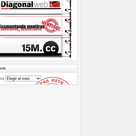
vos
vos