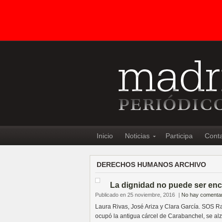
Inicio
Noticias
Participa
Cont
DERECHOS HUMANOS ARCHIVO
La dignidad no puede ser enc
Publicado en 25 noviembre, 2016
|
No hay comentar
Laura Rivas, José Ariza y Clara García. SOS R
ocupó la antigua cárcel de Carabanchel, se alz