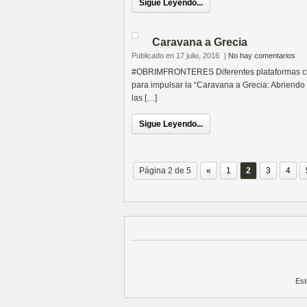
Sigue Leyendo...
Caravana a Grecia
Publicado en 17 julio, 2016
|
No hay comentarios
#OBRIMFRONTERES Diferentes plataformas ciu
para impulsar la “Caravana a Grecia: Abriendo 
las […]
Sigue Leyendo...
Página 2 de 5
«
1
2
3
4
Est