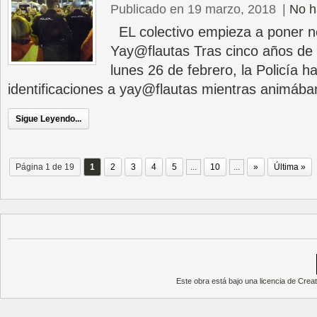
Publicado en 19 marzo, 2018
|
No h
EL colectivo empieza a poner n
Yay@flautas Tras cinco años de
lunes 26 de febrero, la Policía
identificaciones a yay@flautas mientras animáb
Sigue Leyendo...
Página 1 de 19
1
2
3
4
5
...
10
...
»
Última »
Este obra está bajo una
licencia de Cre