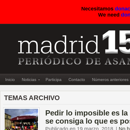
Necesitamos
donac
We need
don
Inicio
Noticias
Participa
Contacto
Números anteriores
TEMAS ARCHIVO
Pedir lo imposible es l
se consiga lo que es po
Publicado en 19 marzo, 2018
|
No h