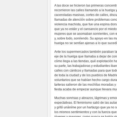
A las doce se hicieron las primeras concen
recorrieron las calles llamando a la huelga
caceroladas masivas, cortes de calles, discu
llamadas de atención sobre problemas concre
violencia machista, que fue una espina dors
que ya no están y el cansancio por el miedo 
mujeres que se asomaban sonrientes, con el
y, sobre todo, sonriendo. Su apoyo en las 
huelga no se sentían ajenas a lo que suced
Ante los supermercados también paraban las
eje de la huelga que llamaba a dejar de co
cómo llega a las tiendas, qué explotación ha
su parte, las trabajadoras y estudiantes ib
calles con cánticos y llamadas para que todo
de toda la ciudad y de los pueblos de Madr
voluntarios que se habían hecho cargo dura
tarteras salieron de las mochilas moradas y
fiesta acaba de empezar aunque llevara mu
Muchas sonrisas y abrazos, lágrimas y emoc
expectativas. El feminismo salió de las aula
y gritó unánime por un hartazgo que ya no s
los mismos sentimientos y con la fuerza qu
jóvenes y mayores, como nunca se había vis