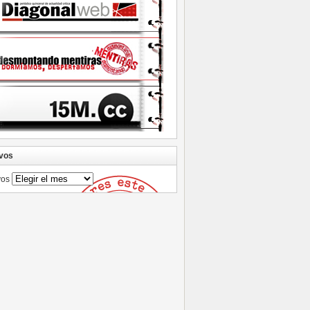
vos
vos