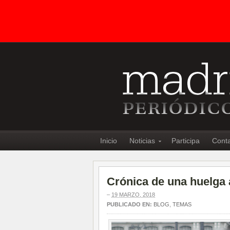
Inicio
Noticias
Participa
Cont
Crónica de una huelga
–
19 MARZO, 2018
PUBLICADO EN:
BLOG
,
TEMAS