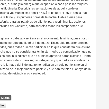
tambores, el ritmo y la energía que despedían a cada paso las mujeres
titudinaria. Describir las sensaciones de aquella tarde es
 misma voz y un mismo sentir. Quizá la palabra “fuerza” sea la que
de la tarde y las primeras horas de la noche. Había fuerza para
afonía, para las palabras de aliento, para recriminar las acciones
pasividad del Gobierno, para sonreír a todas las compañeras que
girara la cabeza y se fijara en el movimiento feminista, pues por un
ncha morada que llegó el 8 de marzo. Enseguida reaccionaron los
rtidos, pues todos quieren participar en lo que consideran que es una
oche que no se considerara feminista, medio de comunicación que no
a salarial ni sindicato que no hubiese apoyado paros exitosos. Habrá
e nos hemos dado para seguir trabajando y que nadie se apodere de
e la jornada del 8 de marzo no radica en un solo punto, sino en el
izado de la mejor manera posible y que han recibido el apoyo de la
sidad de reivindicar otra sociedad.