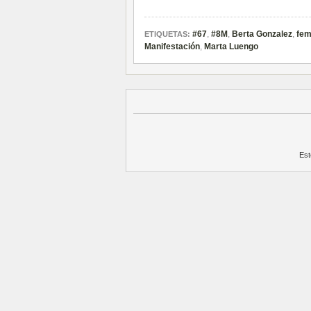
#67
,
#8M
,
Berta Gonzalez
,
fem
ETIQUETAS:
Manifestación
,
Marta Luengo
Est