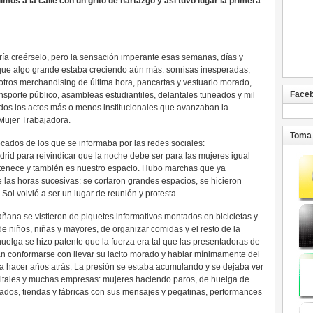
os a la calle con un grito de hartazgo y así tuvo lugar la primera
ría creérselo, pero la sensación imperante esas semanas, días y
 que algo grande estaba creciendo aún más: sonrisas inesperadas,
 otros merchandising de última hora, pancartas y vestuario morado,
Face
nsporte público, asambleas estudiantiles, delantales tuneados y mil
dos los actos más o menos institucionales que avanzaban la
Mujer Trabajadora.
Toma 
cados de los que se informaba por las redes sociales:
rid para reivindicar que la noche debe ser para las mujeres igual
rtenece y también es nuestro espacio. Hubo marchas que ya
las horas sucesivas: se cortaron grandes espacios, se hicieron
Sol volvió a ser un lugar de reunión y protesta.
ñana se vistieron de piquetes informativos montados en bicicletas y
 niños, niñas y mayores, de organizar comidas y el resto de la
uelga se hizo patente que la fuerza era tal que las presentadoras de
an conformarse con llevar su lacito morado y hablar mínimamente del
 hacer años atrás. La presión se estaba acumulando y se dejaba ver
spitales y muchas empresas: mujeres haciendo paros, de huelga de
cados, tiendas y fábricas con sus mensajes y pegatinas, performances