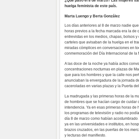
¿Qué pasó el 8 de marzo? Las mujeres salim
huelga feminista de este país.
Marta Luengo y Berta González
Los días anteriores al 8 de marzo nadie que
horas previos a la fecha marcada era la de
entrevistas en los medios, chapas, bolsos y
carteles que avisaban de la huelga en el tra
miradas cómplices en conversaciones en to
conmemoración del Día Internacional de la 
A las doce de la noche ya había actos convo
concentraciones nocturnas en plazas de Mad
que para los hombres y que la calle nos pe
anunciaban la envergadura de la jornada de 
caceroladas en varias plazas y la Puerta del 
La madrugada y las primeras horas de la ma
de hombres que se hacían cargo de cuidar de
intendencia. Ya en esas primeras horas de h
los programas de televisión y radio no podí
día 8 de marzo como habían acostumbrado a
ya en las universidades e institutos, en ho
brazos cruzados, en las puertas de los mer
y lecturas del manifiesto.