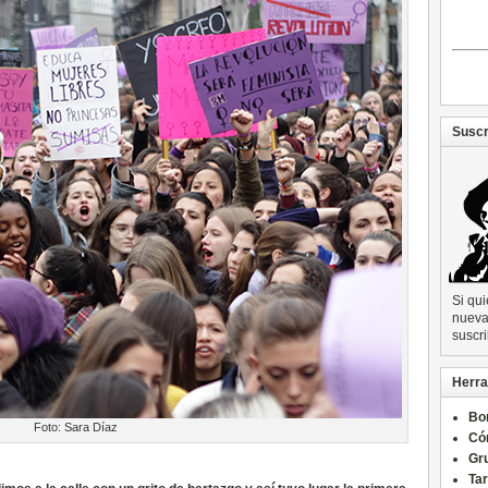
Suscr
Si qu
nueva 
suscri
Herra
Bo
Foto: Sara Díaz
Có
Gru
Ta