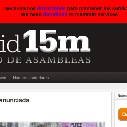
Necesitamos
donaciones
para mantener los servic
We need
donations
to maintain services
acto
Números anteriores
Númer
 anunciada