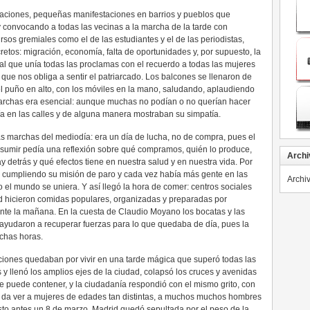
traciones, pequeñas manifestaciones en barrios y pueblos que
 y convocando a todas las vecinas a la marcha de la tarde con
rsos gremiales como el de las estudiantes y el de las periodistas,
tos: migración, economía, falta de oportunidades y, por supuesto, la
al que unía todas las proclamas con el recuerdo a todas las mujeres
que nos obliga a sentir el patriarcado. Los balcones se llenaron de
 puño en alto, con los móviles en la mano, saludando, aplaudiendo
marchas era esencial: aunque muchas no podían o no querían hacer
ía en las calles y de alguna manera mostraban su simpatía.
 marchas del mediodía: era un día de lucha, no de compra, pues el
nsumir pedía una reflexión sobre qué compramos, quién lo produce,
Archi
y detrás y qué efectos tiene en nuestra salud y en nuestra vida. Por
an cumpliendo su misión de paro y cada vez había más gente en las
Archi
 el mundo se uniera. Y así llegó la hora de comer: centros sociales
id hicieron comidas populares, organizadas y preparadas por
nte la mañana. En la cuesta de Claudio Moyano los bocatas y las
 ayudaron a recuperar fuerzas para lo que quedaba de día, pues la
chas horas.
iones quedaban por vivir en una tarde mágica que superó todas las
s y llenó los amplios ejes de la ciudad, colapsó los cruces y avenidas
e puede contener, y la ciudadanía respondió con el mismo grito, con
e da ver a mujeres de edades tan distintas, a muchos muchos hombres
to antes un 8 de marzo. Madrid quedó sepultada por el peso de la