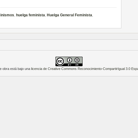
inismos
,
huelga feminista
,
Huelga General Feminista
,
e obra está bajo una
licencia de Creative Commons Reconocimiento-CompartirIgual 3.0 Esp