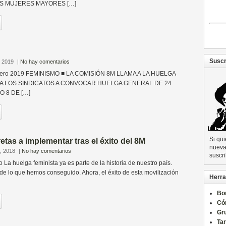
S MUJERES MAYORES […]
Suscr
, 2019
|
No hay comentarios
nero 2019 FEMINISMO ■ LA COMISIÓN 8M LLAMA A LA HUELGA
A A LOS SINDICATOS A CONVOCAR HUELGA GENERAL DE 24
 8 DE […]
Si qu
tas a implementar tras el éxito del 8M
nueva 
, 2018
|
No hay comentarios
suscri
La huelga feminista ya es parte de la historia de nuestro país.
de lo que hemos conseguido. Ahora, el éxito de esta movilización
Herra
Bo
Có
Gru
Ta