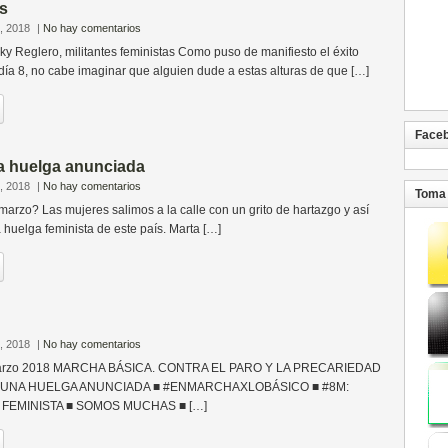
s
, 2018
|
No hay comentarios
 Reglero, militantes feministas Como puso de manifiesto el éxito
día 8, no cabe imaginar que alguien dude a estas alturas de que […]
Face
a huelga anunciada
, 2018
|
No hay comentarios
Toma 
arzo? Las mujeres salimos a la calle con un grito de hartazgo y así
a huelga feminista de este país. Marta […]
, 2018
|
No hay comentarios
marzo 2018 MARCHA BÁSICA. CONTRA EL PARO Y LA PRECARIEDAD
E UNA HUELGA ANUNCIADA ■ #ENMARCHAXLOBÁSICO ■ #8M:
FEMINISTA ■ SOMOS MUCHAS ■ […]