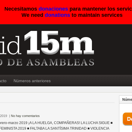
Necesitamos
donaciones
para mantener los servic
We need
donations
to maintain services
acto
Números anteriores
Númer
 2019
|
No hay comentarios
ebrero-marzo 2019 ¡A LA HUELGA, COMPAÑERAS! LA LUCHA SIGUE ■
EMINISTA 2019 ■ FALTABA LA SANTÍSIMA TRINIDAD ■ VIOLENCIA