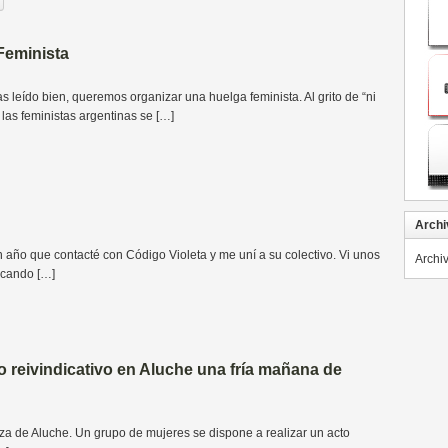
Feminista
eído bien, queremos organizar una huelga feminista. Al grito de “ni
as feministas argentinas se […]
Archi
o que contacté con Código Violeta y me uní a su colectivo. Vi unos
Archi
ocando […]
to reivindicativo en Aluche una fría mañana de
a de Aluche. Un grupo de mujeres se dispone a realizar un acto