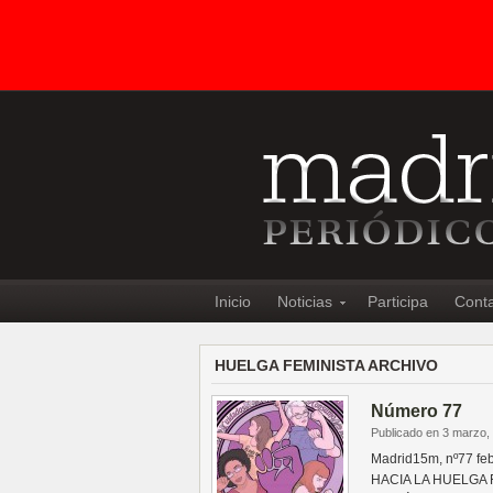
Inicio
Noticias
Participa
Cont
HUELGA FEMINISTA ARCHIVO
Número 77
Publicado en 3 marzo,
Madrid15m, nº77 f
HACIA LA HUELGA F