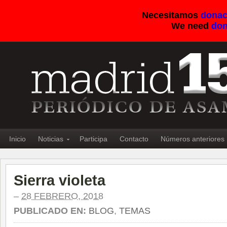
Necesitamos
donac
We need
don
Inicio
Noticias
Participa
Contacto
Números anteriores
Sierra violeta
–
28 FEBRERO, 2018
PUBLICADO EN:
BLOG
,
TEMAS