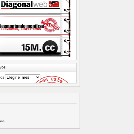
vos
vos
aña
.