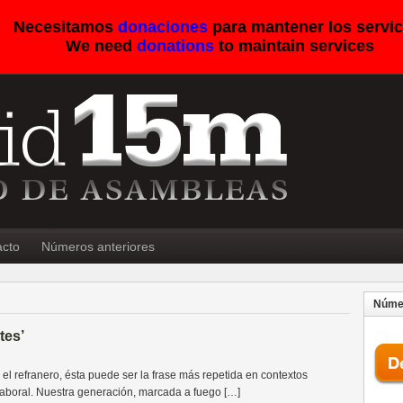
Necesitamos
donaciones
para mantener los servic
We need
donations
to maintain services
acto
Números anteriores
Númer
tes’
 refranero, ésta puede ser la frase más repetida en contextos
aboral. Nuestra generación, marcada a fuego […]