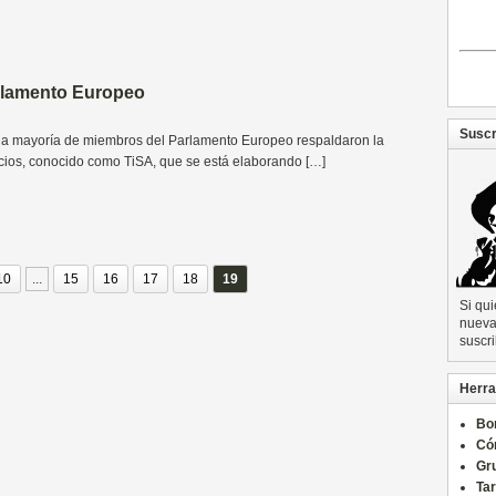
arlamento Europeo
Suscr
 la mayoría de miembros del Parlamento Europeo respaldaron la
icios, conocido como TiSA, que se está elaborando […]
10
...
15
16
17
18
19
Si qu
nueva 
suscri
Herra
Bo
Có
Gru
Ta