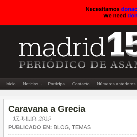
Necesitamos
donac
We need
don
Inicio
Noticias
Participa
Contacto
Números anteriores
Caravana a Grecia
–
17 JULIO, 2016
PUBLICADO EN:
BLOG
,
TEMAS