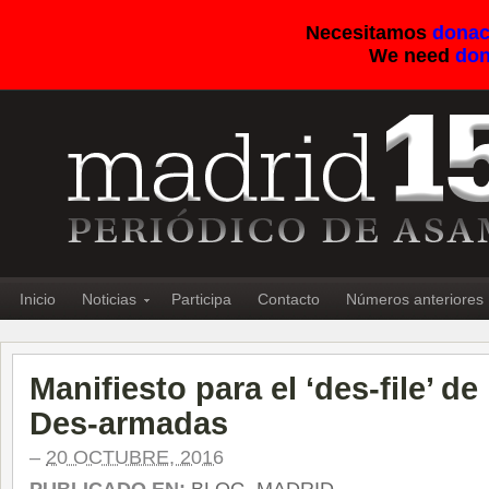
Necesitamos
donac
We need
don
Inicio
Noticias
Participa
Contacto
Números anteriores
Manifiesto para el ‘des-file’ de
Des-armadas
–
20 OCTUBRE, 2016