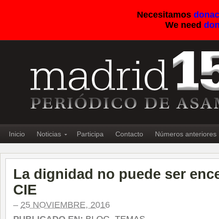
Necesitamos
donac
We need
don
Inicio
Noticias
Participa
Contacto
Números anteriores
La dignidad no puede ser enc
CIE
–
25 NOVIEMBRE, 2016