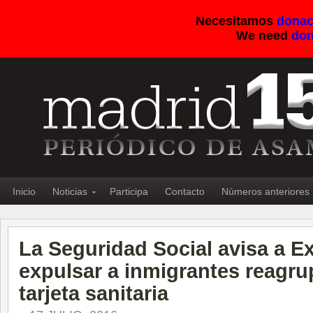
Necesitamos
donac
We need
don
Inicio
Noticias
Participa
Contacto
Números anteriores
La Seguridad Social avisa a Ex
expulsar a inmigrantes reagru
tarjeta sanitaria