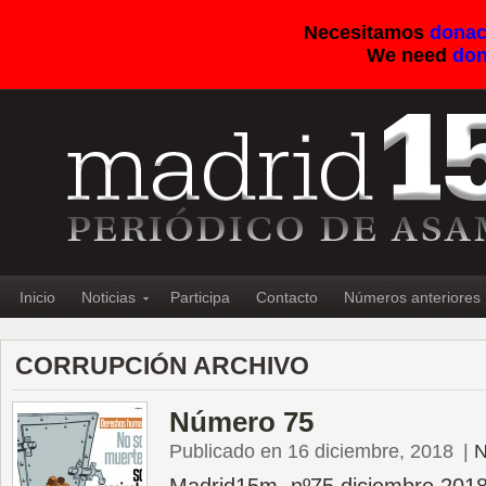
Necesitamos
donac
We need
don
Inicio
Noticias
Participa
Contacto
Números anteriores
CORRUPCIÓN ARCHIVO
Número 75
Publicado en 16 diciembre, 2018
|
N