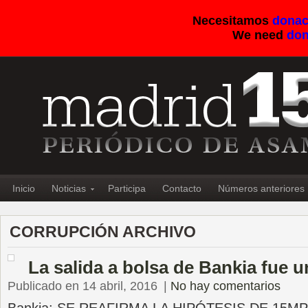
Necesitamos
donac
We need
don
Inicio
Noticias
Participa
Contacto
Números anteriores
CORRUPCIÓN ARCHIVO
La salida a bolsa de Bankia fue u
Publicado en 14 abril, 2016
|
No hay comentarios