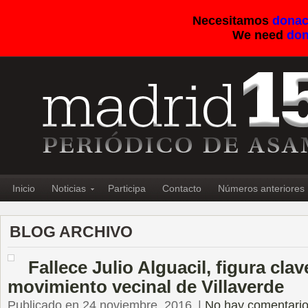
Necesitamos
donac
We need
don
Inicio
Noticias
Participa
Contacto
Números anteriores
BLOG ARCHIVO
Fallece Julio Alguacil, figura clav
movimiento vecinal de Villaverde
Publicado en 24 noviembre, 2016
|
No hay comentari