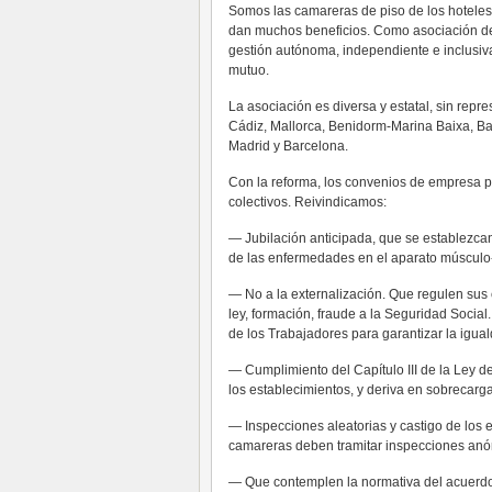
Somos las camareras de piso de los hoteles
dan muchos beneficios. Como asociación de
gestión autónoma, independiente e inclusiva
mutuo.
La asociación es diversa y estatal, sin repr
Cádiz, Mallorca, Benidorm-Marina Baixa, B
Madrid y Barcelona.
Con la reforma, los convenios de empresa pr
colectivos. Reivindicamos:
— Jubilación anticipada, que se establezca
de las enfermedades en el aparato músculo-
— No a la externalización. Que regulen sus c
ley, formación, fraude a la Seguridad Social.
de los Trabajadores para garantizar la igua
— Cumplimiento del Capítulo III de la Ley d
los establecimientos, y deriva en sobrecarga
— Inspecciones aleatorias y castigo de los 
camareras deben tramitar inspecciones anó
— Que contemplen la normativa del acuerd