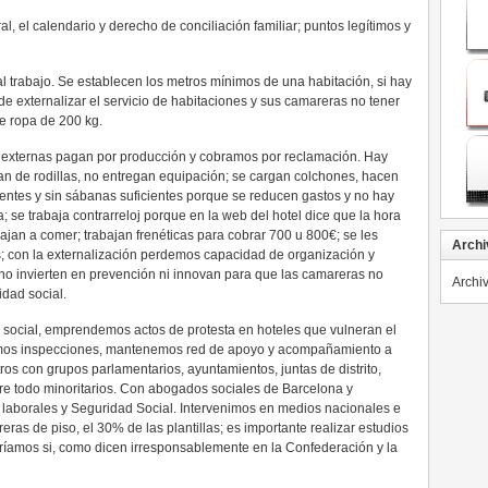
al, el calendario y derecho de conciliación familiar; puntos legítimos y
al trabajo. Se establecen los metros mínimos de una habitación, si hay
ede externalizar el servicio de habitaciones y sus camareras no tener
e ropa de 200 kg.
s externas pagan por producción y cobramos por reclamación. Hay
an de rodillas, no entregan equipación; se cargan colchones, hacen
rentes y sin sábanas suficientes porque se reducen gastos y no hay
; se trabaja contrarreloj porque en la web del hotel dice que la hora
ajan a comer; trabajan frenéticas para cobrar 700 u 800€; se les
Archi
s; con la externalización perdemos capacidad de organización y
 no invierten en prevención ni innovan para que las camareras no
Archi
dad social.
a social, emprendemos actos de protesta en hoteles que vulneran el
tamos inspecciones, mantenemos red de apoyo y acompañamiento a
ros con grupos parlamentarios, ayuntamientos, juntas de distrito,
bre todo minoritarios. Con abogados sociales de Barcelona y
laborales y Seguridad Social. Intervenimos en medios nacionales e
as de piso, el 30% de las plantillas; es importante realizar estudios
abríamos si, como dicen irresponsablemente en la Confederación y la