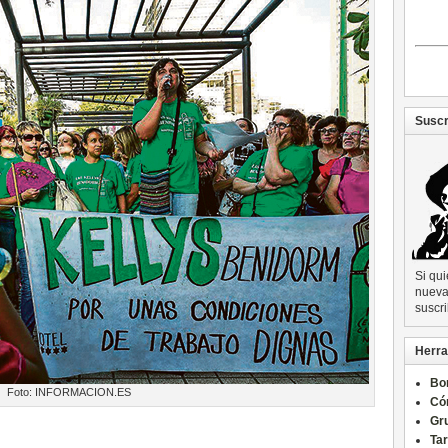
Suscr
Si qu
nueva 
suscri
Herra
Bo
Foto: INFORMACION.ES
Có
Gru
Ta