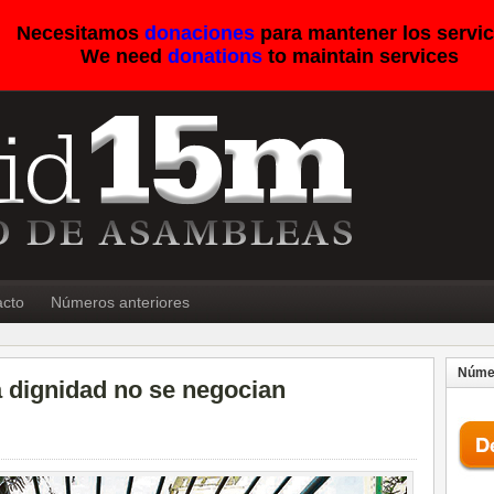
Necesitamos
donaciones
para mantener los servic
We need
donations
to maintain services
acto
Números anteriores
Númer
la dignidad no se negocian