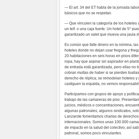
— El art. 34 del ET habla de la jornada labor
básicos que no se respetan.
— Que vinculen la categoría de los hoteles 
un telf. o una caja fuerte. Un hotel de 5* pu
garantizado un valet que mueva una jaula d
Es común que falte dinero en la nómina, la
hoteles donde no dejan usar fregona y frieg
20 habitaciones en seis horas en pisos dife
ropa; hay que aspirar sin aspirador en planta
de entrada está garantizada, pero ellas no b
cobran multas de haber si se pierden toalla
derecho de réplica; se remodelan hoteles y
castiguen la espalda, no vemos responsabili
Participamos con grupos de apoyo y polític
trabajo de las camareras de piso. Presen
juicios, médicos o concentraciones, encuent
algunas patronales, algunos sindicatos, so
Lanzarote fomentamos charlas de derechos 
internacionales. Somos unas 100.000 camarer
de impacto en la salud del colectivo, así s
patronal, somos poco vinculantes.