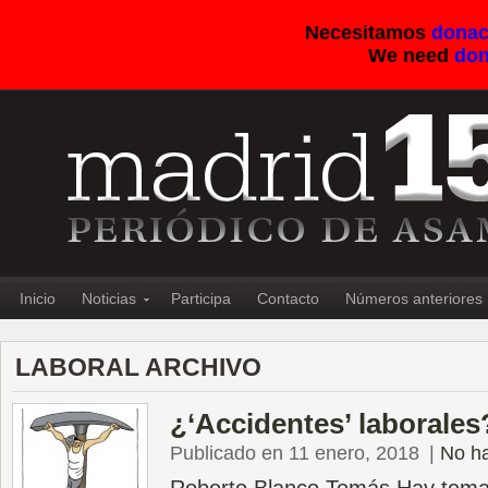
Necesitamos
donac
We need
don
Inicio
Noticias
Participa
Contacto
Números anteriores
LABORAL ARCHIVO
¿‘Accidentes’ laborales
Publicado en 11 enero, 2018
|
No h