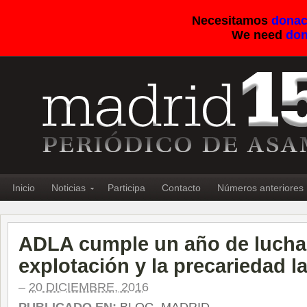
Necesitamos
donac
We need
don
Inicio
Noticias
Participa
Contacto
Números anteriores
ADLA cumple un año de lucha 
explotación y la precariedad l
–
20 DICIEMBRE, 2016