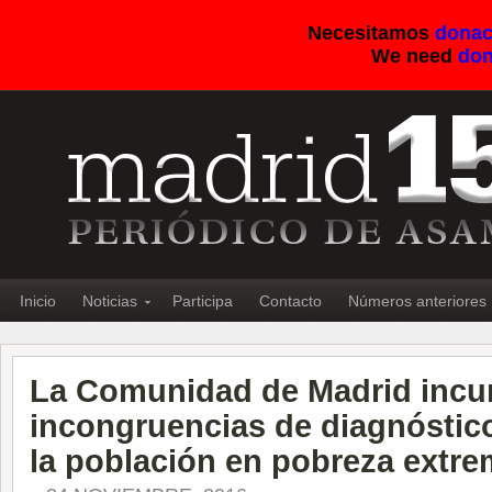
Necesitamos
donac
We need
don
Inicio
Noticias
Participa
Contacto
Números anteriores
La Comunidad de Madrid incur
incongruencias de diagnóstico
la población en pobreza extre