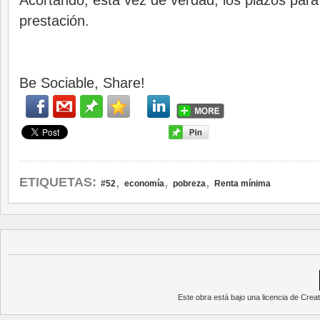
Acortando, esta vez de verdad, los plazos para 
prestación.
Be Sociable, Share!
,
,
,
ETIQUETAS:
#52
economía
pobreza
Renta mínima
Este obra está bajo una
licencia de Cre