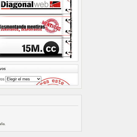
vos
vos
aña
.