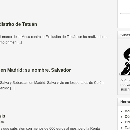
istrito de Tetuán
Suscr
l marco de la Mesa contra la Exclusión de Tetuán se ha realizado un
omo primer […]
 en Madrid: su nombre, Salvador
Si qu
lva y Sebastian en Madrid. Salva vivió en los portales de Colón
nueva 
debido […]
suscri
Herra
Bo
sis
Có
ios
Gru
Ta
es que subsisten con menos de 600 euros al mes, pero la Renta