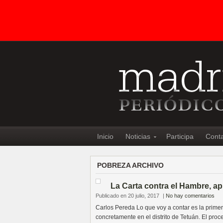
Inicio
Noticias
Participa
Cont
POBREZA ARCHIVO
La Carta contra el Hambre, apl
Publicado en 20 julio, 2017
|
No hay comentarios
Carlos Pereda Lo que voy a contar es la prime
concretamente en el distrito de Tetuán. El proce