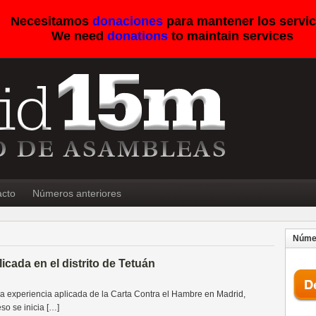
Necesitamos
donaciones
para mantener los servic
We need
donations
to maintain services
acto
Números anteriores
Númer
icada en el distrito de Tetuán
ra experiencia aplicada de la Carta Contra el Hambre en Madrid,
so se inicia […]