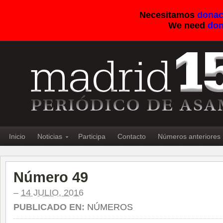
Necesitamos
donac
We need
don
Inicio
Noticias
Participa
Contacto
Números anteriores
Número 49
–
14 JULIO, 2016
PUBLICADO EN:
NÚMEROS