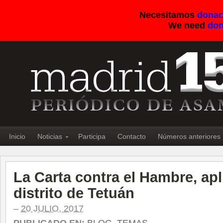
Necesitamos
donac
We need
don
Inicio
Noticias
Participa
Contacto
Números anteriores
La Carta contra el Hambre, apl
distrito de Tetuán
–
20 JULIO, 2017