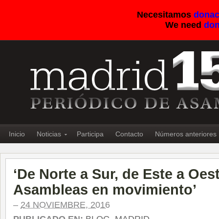
Necesitamos
donac
We need
don
Inicio
Noticias
Participa
Contacto
Números anteriores
‘De Norte a Sur, de Este a Oe
Asambleas en movimiento’
–
24 NOVIEMBRE, 2016