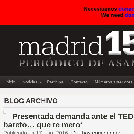
Necesitamos
donac
We need
don
Inicio
Noticias
Participa
Contacto
Números anteriores
BLOG ARCHIVO
Presentada demanda ante el TEDH
bareto… que te meto‘
Publicado en 17 julio, 2016
|
No hay comentarios