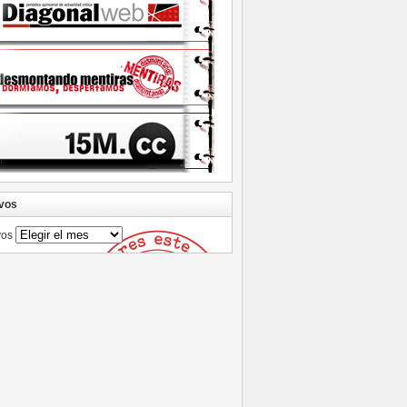
vos
vos