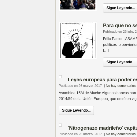
Sigue Leyendo...
Para que no s
Publicado en 23 julio, 
Félix Pastor | ASAM
políticos lo pervier
[…]
Sigue Leyendo...
Leyes europeas para poder es
Publicado en 26 marzo, 2017
|
No hay comentarios
Asamblea 15M de Aluche Algunos bancos han en
2014/59 de la Unión Europea, que entró en vigo
Sigue Leyendo...
‘Nitrogenazo madrileño’ capít
Publicado en 25 marzo, 2017
|
No hay comentarios