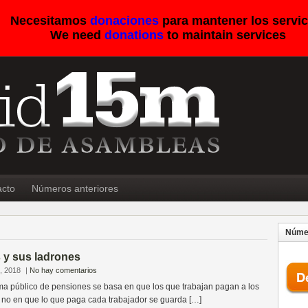
Necesitamos
donaciones
para mantener los servic
We need
donations
to maintain services
acto
Números anteriores
Númer
 y sus ladrones
, 2018
|
No hay comentarios
ma público de pensiones se basa en que los que trabajan pagan a los
, no en que lo que paga cada trabajador se guarda […]