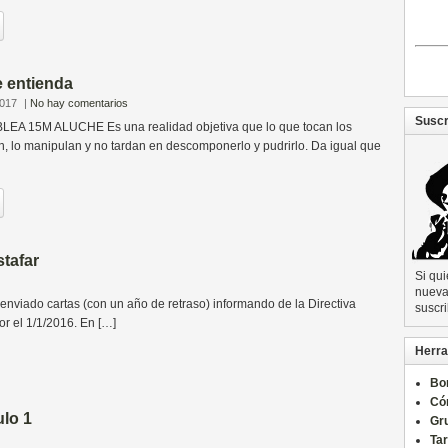
e entienda
2017
|
No hay comentarios
Suscr
BLEA 15M ALUCHE Es una realidad objetiva que lo que tocan los
ten, lo manipulan y no tardan en descomponerlo y pudrirlo. Da igual que
tafar
Si qu
nueva 
viado cartas (con un año de retraso) informando de la Directiva
suscri
r el 1/1/2016. En […]
Herra
Bo
Có
ulo 1
Gru
Ta