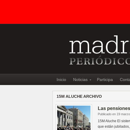
Inicio
Noticias
Participa
Cont
15M ALUCHE ARCHIVO
Las pensiones
Publicado en 19 marzo
15M Aluche El siste
que están jubilados