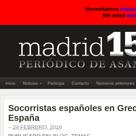
Necesitamos
donac
We need
don
Inicio
Noticias
Participa
Contacto
Números anteriores
Socorristas españoles en Grec
España
–
24 FEBRERO, 2016