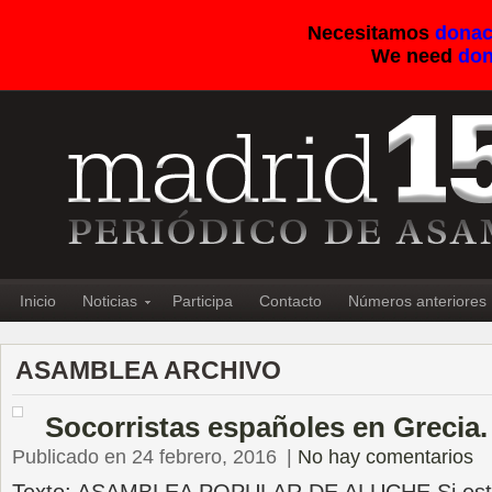
Necesitamos
donac
We need
don
Inicio
Noticias
Participa
Contacto
Números anteriores
ASAMBLEA ARCHIVO
Socorristas españoles en Grecia
Publicado en 24 febrero, 2016
|
No hay comentarios