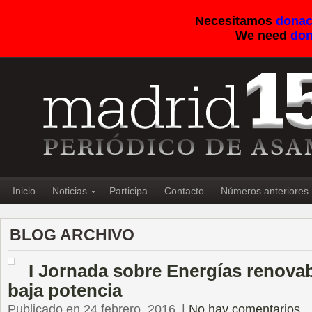
Necesitamos
donac
We need
don
Inicio
Noticias
Participa
Contacto
Números anteriores
BLOG ARCHIVO
I Jornada sobre Energías renovab
baja potencia
Publicado en 24 febrero, 2016
|
No hay comentarios