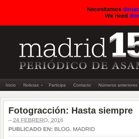
Necesitamos
donac
We need
don
Inicio
Noticias
Participa
Contacto
Números anteriores
Fotogracción: Hasta siempre
–
24 FEBRERO, 2016
PUBLICADO EN:
BLOG
,
MADRID