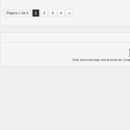
Página 1 de 4
1
2
3
4
»
Este obra está bajo una
licencia de Cre