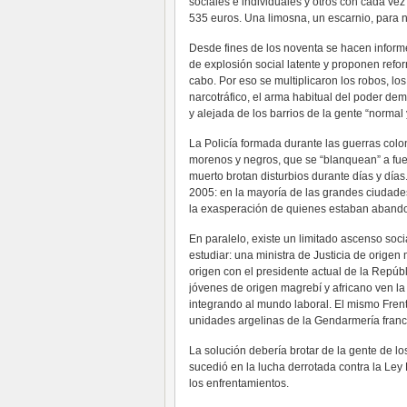
sociales e individuales y otros con cada v
535 euros. Una limosna, un escarnio, para 
Desde fines de los noventa se hacen informe
de explosión social latente y proponen ref
cabo. Por eso se multiplicaron los robos, lo
narcotráfico, el arma habitual del poder de
y alejada de los barrios de la gente “normal
La Policía formada durante las guerras colo
morenos y negros, que se “blanquean” a fue
muerto brotan disturbios durante días y día
2005: en la mayoría de las grandes ciudade
la exasperación de quienes estaban abando
En paralelo, existe un limitado ascenso so
estudiar: una ministra de Justicia de orige
origen con el presidente actual de la Repúb
jóvenes de origen magrebí y africano ven la
integrando al mundo laboral. El mismo Fren
unidades argelinas de la Gendarmería france
La solución debería brotar de la gente de l
sucedió en la lucha derrotada contra la Ley
los enfrentamientos.