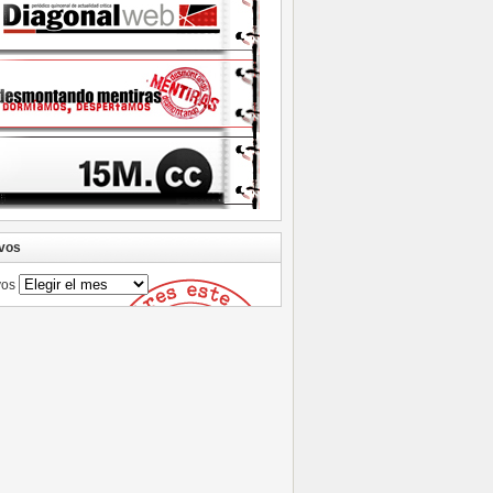
vos
vos