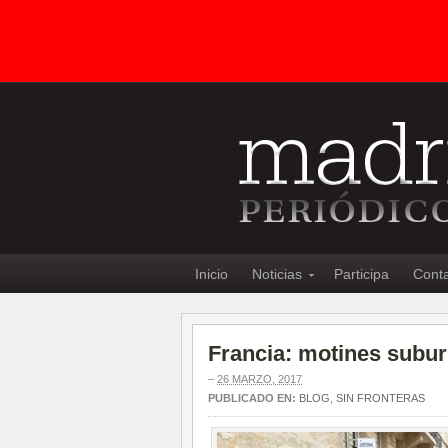
Inicio
Noticias
Participa
Cont
Francia: motines subur
–
26 MARZO, 2017
PUBLICADO EN:
BLOG
,
SIN FRONTERAS