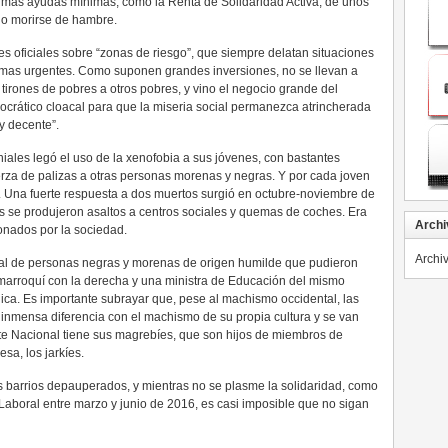
ez más ayudas mínimas, como la Renta de Solidaridad Activa, de unos
no morirse de hambre.
s oficiales sobre “zonas de riesgo”, que siempre delatan situaciones
ormas urgentes. Como suponen grandes inversiones, no se llevan a
s tirones de pobres a otros pobres, y vino el negocio grande del
mocrático cloacal para que la miseria social permanezca atrincherada
 y decente”.
niales legó el uso de la xenofobia a sus jóvenes, con bastantes
rza de palizas a otras personas morenas y negras. Y por cada joven
s. Una fuerte respuesta a dos muertos surgió en octubre-noviembre de
s se produjeron asaltos a centros sociales y quemas de coches. Era
Archi
nados por la sociedad.
Archi
cial de personas negras y morenas de origen humilde que pudieron
n marroquí con la derecha y una ministra de Educación del mismo
lica. Es importante subrayar que, pese al machismo occidental, las
 inmensa diferencia con el machismo de su propia cultura y se van
te Nacional tiene sus magrebíes, que son hijos de miembros de
sa, los jarkíes.
os barrios depauperados, y mientras no se plasme la solidaridad, como
 Laboral entre marzo y junio de 2016, es casi imposible que no sigan