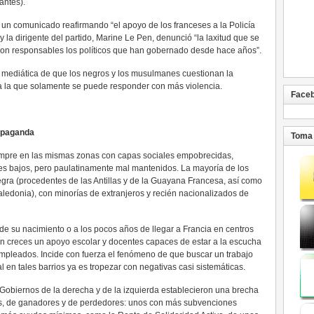
antes).
 un comunicado reafirmando “el apoyo de los franceses a la Policía
 la dirigente del partido, Marine Le Pen, denunció “la laxitud que se
 son responsables los políticos que han gobernado desde hace años”.
n mediática de que los negros y los musulmanes cuestionan la
l, a la que solamente se puede responder con más violencia.
Face
ropaganda
Toma 
iempre en las mismas zonas con capas sociales empobrecidas,
res bajos, pero paulatinamente mal mantenidos. La mayoría de los
egra (procedentes de las Antillas y de la Guayana Francesa, así como
ledonia), con minorías de extranjeros y recién nacionalizados de
e su nacimiento o a los pocos años de llegar a Francia en centros
 con creces un apoyo escolar y docentes capaces de estar a la escucha
mpleados. Incide con fuerza el fenómeno de que buscar un trabajo
l en tales barrios ya es tropezar con negativas casi sistemáticas.
 Gobiernos de la derecha y de la izquierda establecieron una brecha
les, de ganadores y de perdedores: unos con más subvenciones