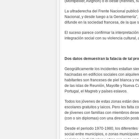
(Montpellier, Avignon) o el oeste (Rennes, N
La ultraderecha del Frente Nacional publicó
Nacional, y desde luego a la Gendarmería”, y
difunde en la sociedad francesa, de la que
El suceso parece confirmar la interpretació
integración social con su violencia cultura
Dos datos demuestran la falacia de tal p
Geográficamente los incidentes estallan s
hacinadas en edificios sociales con alquile
habitantes son franceses de piel blanca y n
de las islas de Reunión, Mayotte y Nueva Ca
Portugal, el Magreb y países eslavos.
Todos los jóvenes de estas zonas están desd
escolares gratuitos y laicos. Pero les falta
de jóvenes con familias con miembros dese
(con o sin diplomas) con una dirección posta
Desde el periodo 1970-1980, los diferentes
social entre municipios, o zonas municipa