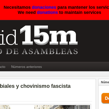
Necesitamos
donaciones
para mantener los servic
We need
donations
to maintain services
acto
Números anteriores
Númer
biales y chovinismo fascista