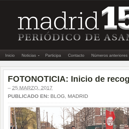
Inicio
Noticias
Participa
Contacto
Números anteriores
FOTONOTICIA: Inicio de recog
–
25 MARZO, 2017
PUBLICADO EN:
BLOG
,
MADRID