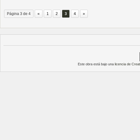
Página 3 de 4
«
1
2
3
4
»
Este obra está bajo una
licencia de Cre