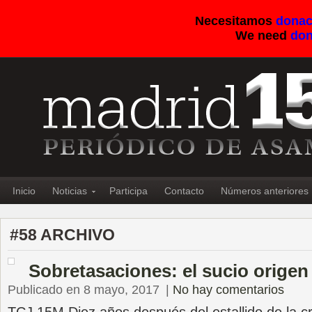
Necesitamos
donac
We need
don
Inicio
Noticias
Participa
Contacto
Números anteriores
#58 ARCHIVO
Sobretasaciones: el sucio origen 
Publicado en 8 mayo, 2017
|
No hay comentarios