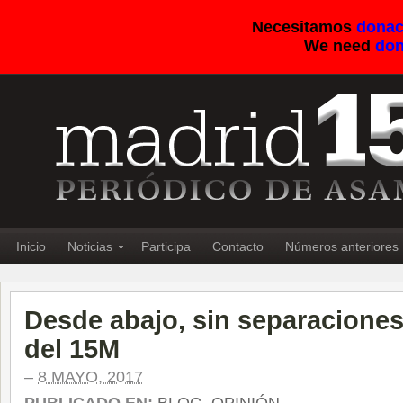
Necesitamos
donac
We need
don
Inicio
Noticias
Participa
Contacto
Números anteriores
Desde abajo, sin separaciones
del 15M
–
8 MAYO, 2017