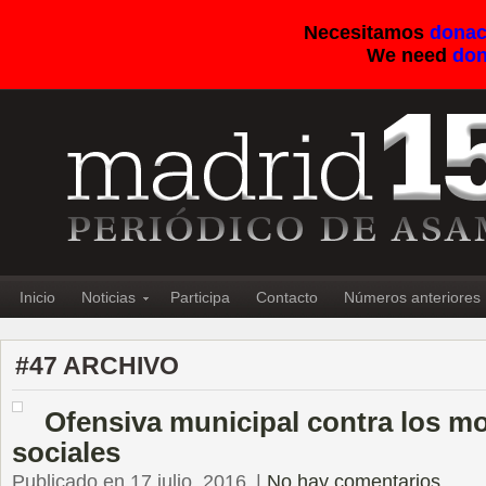
Necesitamos
donac
We need
don
Inicio
Noticias
Participa
Contacto
Números anteriores
#47 ARCHIVO
Ofensiva municipal contra los m
sociales
Publicado en 17 julio, 2016
|
No hay comentarios