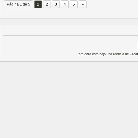
Página 1 de 5
1
2
3
4
5
»
Este obra está bajo una
licencia de Cre