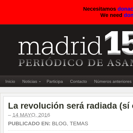
Necesitamos
donac
We need
don
Inicio
Noticias
Participa
Contacto
Números anteriores
La revolución será radiada (sí 
–
14 MAYO, 2016
PUBLICADO EN:
BLOG
,
TEMAS