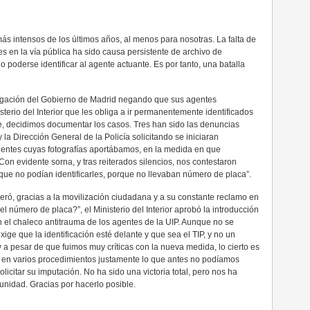
ás intensos de los últimos años, al menos para nosotras. La falta de
nes en la vía pública ha sido causa persistente de archivo de
 poderse identificar al agente actuante. Es por tanto, una batalla
legación del Gobierno de Madrid negando que sus agentes
sterio del Interior que les obliga a ir permanentemente identificados
e, decidimos documentar los casos. Tres han sido las denuncias
 y la Dirección General de la Policía solicitando se iniciaran
entes cuyas fotografías aportábamos, en la medida en que
on evidente sorna, y tras reiterados silencios, nos contestaron
ue no podían identificarles, porque no llevaban número de placa”.
ró, gracias a la movilización ciudadana y a su constante reclamo en
el número de placa?”, el Ministerio del Interior aprobó la introducción
el chaleco antitrauma de los agentes de la UIP. Aunque no se
ge que la identificación esté delante y que sea el TIP, y no un
a pesar de que fuimos muy críticas con la nueva medida, lo cierto es
o en varios procedimientos justamente lo que antes no podíamos
olicitar su imputación. No ha sido una victoria total, pero nos ha
punidad. Gracias por hacerlo posible.