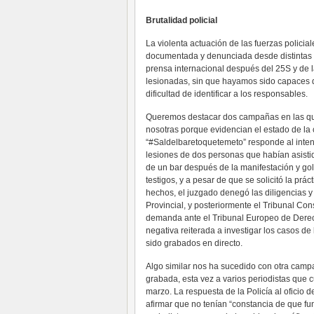
Brutalidad policial
La violenta actuación de las fuerzas policia
documentada y denunciada desde distintas v
prensa internacional después del 25S y de 
lesionadas, sin que hayamos sido capaces d
dificultad de identificar a los responsables.
Queremos destacar dos campañas en las que
nosotras porque evidencian el estado de la
“#Saldelbaretoquetemeto” responde al intent
lesiones de dos personas que habían asist
de un bar después de la manifestación y go
testigos, y a pesar de que se solicitó la prá
hechos, el juzgado denegó las diligencias y 
Provincial, y posteriormente el Tribunal Co
demanda ante el Tribunal Europeo de Dere
negativa reiterada a investigar los casos 
sido grabados en directo.
Algo similar nos ha sucedido con otra cam
grabada, esta vez a varios periodistas que 
marzo. La respuesta de la Policía al oficio 
afirmar que no tenían “constancia de que fun