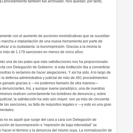
. El procedimiento también fue archivado. Nos quedan, por tanto,
vamente con el aumento de acciones reivindicativas que se sucedían
 en marcha e implantación de una nueva herramienta por parte de
zar a la ciudadanía: la burorrepresión. Gracias a la misma la
so más de 1.179 sanciones en menos de cinco años.
sido una de las patas que más satisfacciones nos ha proporcionado.
recta con Delegación de Gobierno: si esta institución iba a convertirse
otras lo seríamos de hacer alegaciones. Y así ha sido. A lo largo de
la defensa administrativa y judicial de más de 491 procedimientos
os ganado gracias a —no podemos llamarlo de otra manera—
ía denunciantes. Así, y aunque suene paradójico, una de nuestras
 mismos realicen correctamente los boletines de denuncia y, sobre
ía judicial, la satisfacción ha sido aún mayor: son ya más de cincuenta
de las sanciones, su falta de requisitos legales o —y esto es una gran
mentales.
ras no es aquél que surge del cara a cara con Delegación de
oción de burorrepresión o “represión de baja intensidad” se
hacer el término y la denuncia del mismo suya. La normalización de