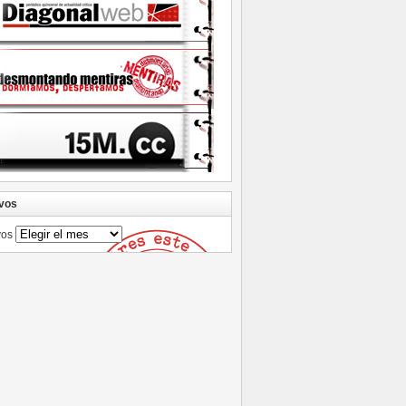
vos
vos