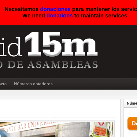
Necesitamos
donaciones
para mantener los servic
We need
donations
to maintain services
acto
Números anteriores
Númer