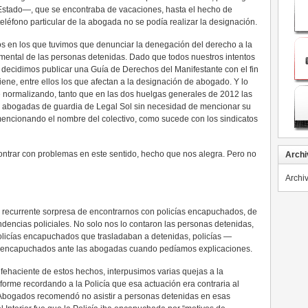
 Estado—, que se encontraba de vacaciones, hasta el hecho de
eléfono particular de la abogada no se podía realizar la designación.
tos en los que tuvimos que denunciar la denegación del derecho a la
amental de las personas detenidas. Dado que todos nuestros intentos
, decidimos publicar una Guía de Derechos del Manifestante con el fin
iene, entre ellos los que afectan a la designación de abogado. Y lo
ue normalizando, tanto que en las dos huelgas generales de 2012 las
s abogadas de guardia de Legal Sol sin necesidad de mencionar su
encionando el nombre del colectivo, como sucede con los sindicatos
ontrar con problemas en este sentido, hecho que nos alegra. Pero no
Archi
Archi
la recurrente sorpresa de encontrarnos con policías encapuchados, de
ndencias policiales. No solo nos lo contaron las personas detenidas,
policías encapuchados que trasladaban a detenidas, policías —
n encapuchados ante las abogadas cuando pedíamos explicaciones.
 fehaciente de estos hechos, interpusimos varias quejas a la
forme recordando a la Policía que esa actuación era contraria al
 Abogados recomendó no asistir a personas detenidas en esas