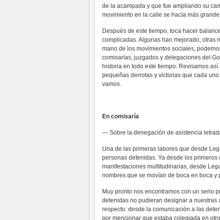
de la acampada y que fue ampliando su camp
movimiento en la calle se hacía más grande,
Después de este tiempo, toca hacer balance.
complicadas. Algunas han mejorado, otras no
mano de los movimientos sociales, podemos 
comisarías, juzgados y delegaciones del Go
historia en todo este tiempo. Revisamos así 
pequeñas derrotas y victorias que cada uno
vamos.
En comisaría
— Sobre la denegación de asistencia letrad
Una de las primeras labores que desde Legal
personas detenidas. Ya desde los primeros 
manifestaciones multitudinarias, desde Le
nombres que se movían de boca en boca y po
Muy pronto nos encontramos con un serio pr
detenidas no pudieran designar a nuestras a
respecto: desde la comunicación a las det
por mencionar que estaba colegiada en otro 