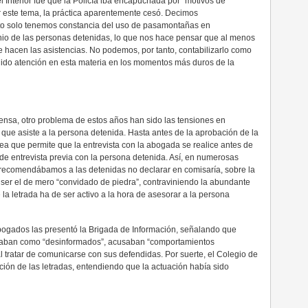
el Interior fue que la Policía iba encapuchada por “motivos de
r este tema, la práctica aparentemente cesó. Decimos
 solo tenemos constancia del uso de pasamontañas en
onio de las personas detenidas, lo que nos hace pensar que al menos
ue hacen las asistencias. No podemos, por tanto, contabilizarlo como
ido atención en esta materia en los momentos más duros de la
ensa, otro problema de estos años han sido las tensiones en
que asiste a la persona detenida. Hasta antes de la aprobación de la
pea que permite que la entrevista con la abogada se realice antes de
d de entrevista previa con la persona detenida. Así, en numerosas
ecomendábamos a las detenidas no declarar en comisaría, sobre la
 ser el de mero “convidado de piedra”, contraviniendo la abundante
la letrada ha de ser activo a la hora de asesorar a la persona
Abogados las presentó la Brigada de Información, señalando que
ficaban como “desinformados”, acusaban “comportamientos
 tratar de comunicarse con sus defendidas. Por suerte, el Colegio de
ión de las letradas, entendiendo que la actuación había sido