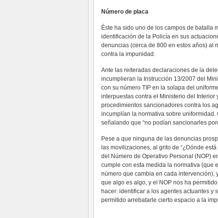
Número de placa
Éste ha sido uno de los campos de batalla m
identificación de la Policía en sus actuacio
denuncias (cerca de 800 en estos años) al no
contra la impunidad.
Ante las reiteradas declaraciones de la de
incumplieran la Instrucción 13/2007 del Mini
con su número TIP en la solapa del uniform
interpuestas contra el Ministerio del Interior
procedimientos sancionadores contra los ag
incumplían la normativa sobre uniformidad. C
señalando que “no podían sancionarles porq
Pese a que ninguna de las denuncias prospe
las movilizaciones, al grito de “¿Dónde está 
del Número de Operativo Personal (NOP) en 
cumple con esta medida la normativa (que exi
número que cambia en cada intervención), y 
que algo es algo, y el NOP nos ha permitid
hacer: identificar a los agentes actuantes y s
permitido arrebatarle cierto espacio a la im