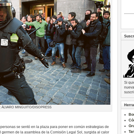
Suscr
Si qu
nueva 
suscri
Herra
 ÁLVARO MINGUITO/DISOPRESS
Bo
Có
Gru
personas se sentó en la plaza para poner en común estrategias de
Ta
el germen de la asamblea de la Comisión Legal Sol, surgida al calor