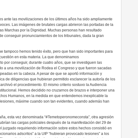
les ante las movilizaciones de los últimos años ha sido ampliamente
oces. Las imágenes de brutales cargas abrieron las portadas de la
las Marchas por la Dignidad. Muchas personas han resultado
e conseguir pronunciamientos de los tribunales, dada la gran
 tampoco hemos tenido éxito, pero que han sido importantes para
 cuestión en esta materia. La que denominamos
o por conseguir, durante cuatro años, que se investiguen las
ido a una movilización de Rodea el Congreso y que fueron sacadas
lpeadas en la cabeza. A pesar de que se aportó información y
ctica de diligencias que hubieran permitido esclarecer la autoría de los
archivó el procedimiento. El mismo criterio sostuvo la Audiencia
nstitucional. Hemos decidido no cruzarnos de brazos e interponer una
chos Humanos, en la medida en que entendemos inexplicable la
de lesiones, máxime cuando son tan evidentes, cuando además han
paña, esta vez denominada “#Temetoperonomeconsta”, otra agresión
cubrían las cargas policiales después de la manifestación del 29 de
del juzgado requiriendo información sobre estos hechos consistió en
cionarios adscritos” a la UIP “hubieran provocado lesiones” a los