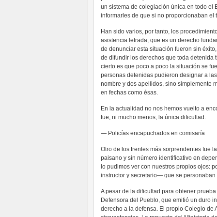
un sistema de colegiación única en todo el
informarles de que si no proporcionaban el t
Han sido varios, por tanto, los procedimien
asistencia letrada, que es un derecho fund
de denunciar esta situación fueron sin éxito
de difundir los derechos que toda detenida t
cierto es que poco a poco la situación se f
personas detenidas pudieron designar a la
nombre y dos apellidos, sino simplemente m
en fechas como ésas.
En la actualidad no nos hemos vuelto a enc
fue, ni mucho menos, la única dificultad.
— Policías encapuchados en comisaría
Otro de los frentes más sorprendentes fue 
paisano y sin número identificativo en depe
lo pudimos ver con nuestros propios ojos: 
instructor y secretario— que se personaba
A pesar de la dificultad para obtener prueba
Defensora del Pueblo, que emitió un duro in
derecho a la defensa. El propio Colegio de