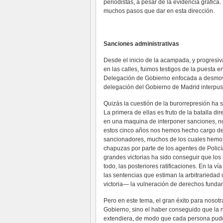
periodistas, a pesar de la evidencia gráfica
muchos pasos que dar en esta dirección.
Sanciones administrativas
Desde el inicio de la acampada, y progresi
en las calles, fuimos testigos de la puesta
Delegación de Gobierno enfocada a desmovili
delegación del Gobierno de Madrid interpu
Quizás la cuestión de la burorrepresión ha 
La primera de ellas es fruto de la batalla di
en una maquina de interponer sanciones, nos
estos cinco años nos hemos hecho cargo de 
sancionadores, muchos de los cuales hem
chapuzas por parte de los agentes de Polic
grandes victorias ha sido conseguir que los
todo, las posteriores ratificaciones. En la v
las sentencias que estiman la arbitrariedad 
victoria— la vulneración de derechos funda
Pero en este tema, el gran éxito para nosot
Gobierno, sino el haber conseguido que la n
extendiera, de modo que cada persona pudo 