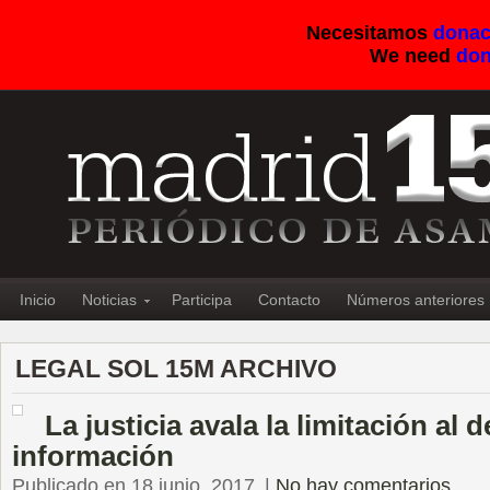
Necesitamos
donac
We need
don
Inicio
Noticias
Participa
Contacto
Números anteriores
LEGAL SOL 15M ARCHIVO
La justicia avala la limitación al 
información
Publicado en 18 junio, 2017
|
No hay comentarios