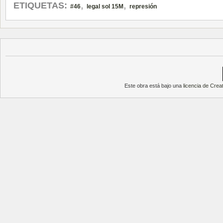
,
,
ETIQUETAS:
#46
legal sol 15M
represión
Este obra está bajo una
licencia de Cre