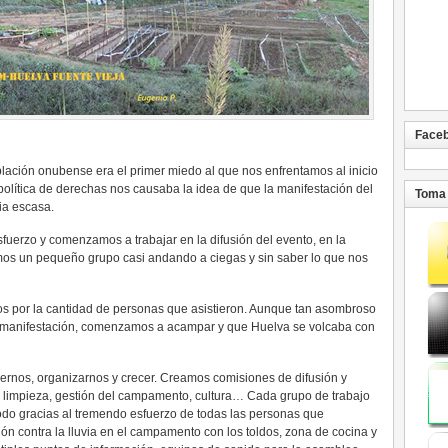
Face
blación onubense era el primer miedo al que nos enfrentamos al inicio
política de derechas nos causaba la idea de que la manifestación del
Toma 
ia escasa.
sfuerzo y comenzamos a trabajar en la difusión del evento, en la
mos un pequeño grupo casi andando a ciegas y sin saber lo que nos
s por la cantidad de personas que asistieron. Aunque tan asombroso
la manifestación, comenzamos a acampar y que Huelva se volcaba con
nos, organizarnos y crecer. Creamos comisiones de difusión y
a, limpieza, gestión del campamento, cultura… Cada grupo de trabajo
todo gracias al tremendo esfuerzo de todas las personas que
ión contra la lluvia en el campamento con los toldos, zona de cocina y