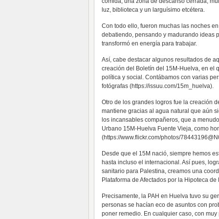
comida, una zona de descanso cerrada, múlt
luz, biblioteca y un larguísimo etcétera.
Con todo ello, fueron muchas las noches en
debatiendo, pensando y madurando ideas par
transformó en energía para trabajar.
Así, cabe destacar algunos resultados de aq
creación del Boletín del 15M-Huelva, en el
política y social. Contábamos con varias p
fotógrafas (https://issuu.com/15m_huelva).
Otro de los grandes logros fue la creación d
mantiene gracias al agua natural que aún s
los incansables compañeros, que a menudo r
Urbano 15M-Huelva Fuente Vieja, como hom
(https://www.flickr.com/photos/78443196@N0
Desde que el 15M nació, siempre hemos esta
hasta incluso el internacional. Así pues, log
sanitario para Palestina, creamos una coord
Plataforma de Afectados por la Hipoteca de
Precisamente, la PAH en Huelva tuvo su g
personas se hacían eco de asuntos con prob
poner remedio. En cualquier caso, con muy 