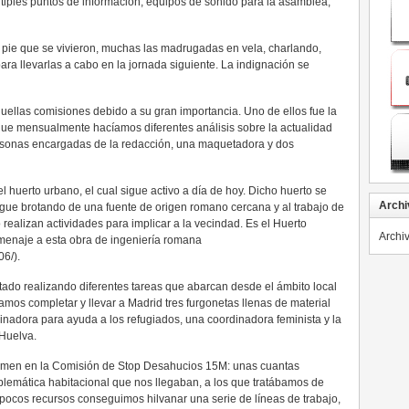
iples puntos de información, equipos de sonido para la asamblea,
 pie que se vivieron, muchas las madrugadas en vela, charlando,
a llevarlas a cabo en la jornada siguiente. La indignación se
uellas comisiones debido a su gran importancia. Uno de ellos fue la
 que mensualmente hacíamos diferentes análisis sobre la actualidad
ersonas encargadas de la redacción, una maquetadora y dos
el huerto urbano, el cual sigue activo a día de hoy. Dicho huerto se
Archi
igue brotando de una fuente de origen romano cercana y al trabajo de
ealizan actividades para implicar a la vecindad. Es el Huerto
Archi
enaje a esta obra de ingeniería romana
6/).
do realizando diferentes tareas que abarcan desde el ámbito local
ramos completar y llevar a Madrid tres furgonetas llenas de material
inadora para ayuda a los refugiados, una coordinadora feminista y la
 Huelva.
ermen en la Comisión de Stop Desahucios 15M: unas cuantas
lemática habitacional que nos llegaban, a los que tratábamos de
pocos recursos conseguimos hilvanar una serie de líneas de trabajo,