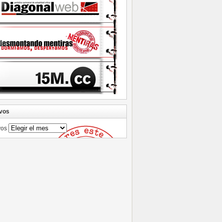
vos
vos