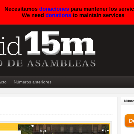
Necesitamos
donaciones
para mantener los servic
We need
donations
to maintain services
acto
Números anteriores
Númer