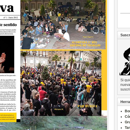
Suscr
Si qu
nueva 
suscri
Herra
Bo
Có
Gru
Ta