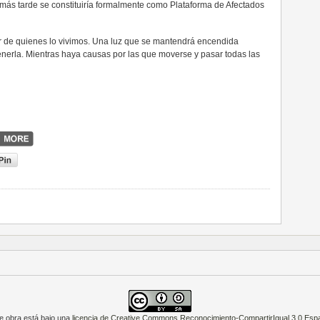
 más tarde se constituiría formalmente como Plataforma de Afectados
or de quienes lo vivimos. Una luz que se mantendrá encendida
enerla. Mientras haya causas por las que moverse y pasar todas las
e obra está bajo una
licencia de Creative Commons Reconocimiento-CompartirIgual 3.0 Esp