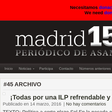
Necesitamos
donac
We need
don
Inicio
Noticias
Participa
Contacto
Números anteriores
#45 ARCHIVO
¡Todas por una ILP refrendable y
Publicado en 14 marzo, 2016
|
No hay comentarios