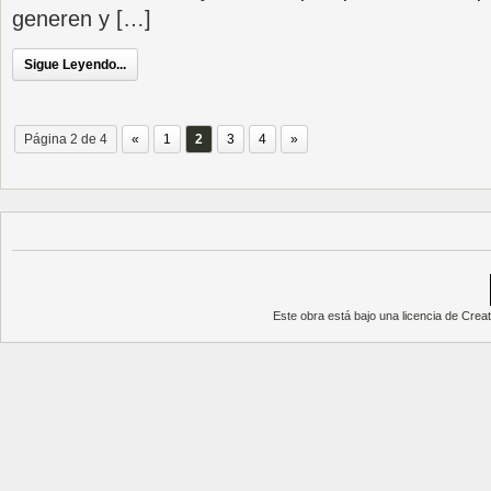
generen y […]
Sigue Leyendo...
Página 2 de 4
«
1
2
3
4
»
Este obra está bajo una
licencia de Cre