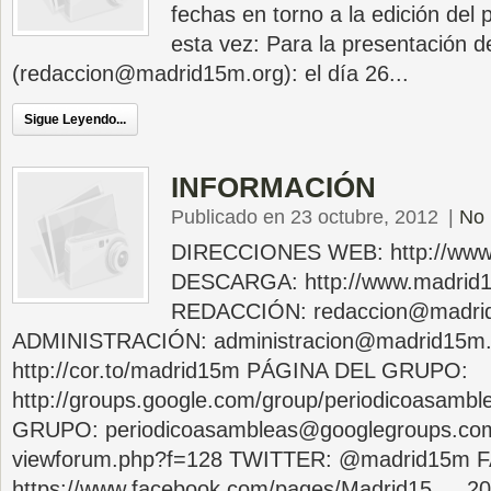
fechas en torno a la edición del
esta vez: Para la presentación d
(
redaccion@madrid15m.org
): el día 26...
Sigue Leyendo...
INFORMACIÓN
Publicado en 23 octubre, 2012
|
No 
DIRECCIONES WEB: http://www
DESCARGA: http://www.madrid1
REDACCIÓN:
redaccion@madri
ADMINISTRACIÓN:
administracion@madrid15m.
http://cor.to/madrid15m PÁGINA DEL GRUPO:
http://groups.google.com/group/periodicoasam
GRUPO:
periodicoasambleas@googlegroups.co
viewforum.php?f=128 TWITTER: @madrid15m
https://www.facebook.com/pages/Madrid15 … 2