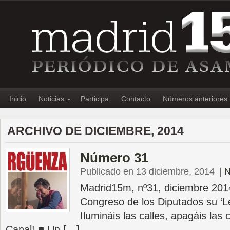
Inicio
Noticias
Participa
Contacto
Números anteriores
ARCHIVO DE DICIEMBRE, 2014
Número 31
Publicado en 13 diciembre, 2014
|
N
Madrid15m, nº31, diciembre 201
Congreso de los Diputados su ‘L
Ilumináis las calles, apagáis las
Canal! ■ Un […]