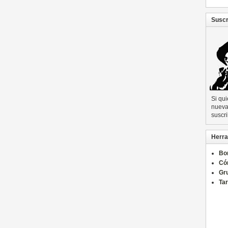
Suscr
Si qu
nueva 
suscri
Herra
Bo
Có
Gru
Ta