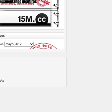
vos
vos
aña
.