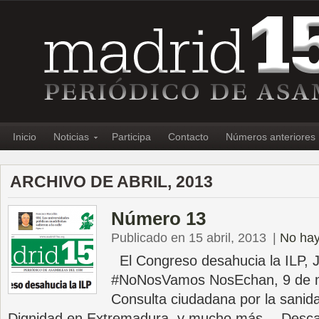
Inicio
Noticias
Participa
Contacto
Números anteriores
ARCHIVO DE ABRIL, 2013
Número 13
Publicado en 15 abril, 2013
|
No hay
El Congreso desahucia la ILP, J
#NoNosVamos NosEchan, 9 de m
Consulta ciudadana por la sani
Dignidad en Extremadura, y mucho más… Desca