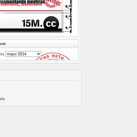
vos
vos
aña
.