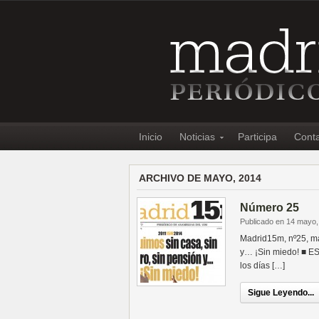
Inicio
Noticias
Participa
Cont
ARCHIVO DE MAYO, 2014
Número 25
Publicado en 14 mayo,
Madrid15m, nº25, ma
y… ¡Sin miedo! ■ E
los días […]
Sigue Leyendo...