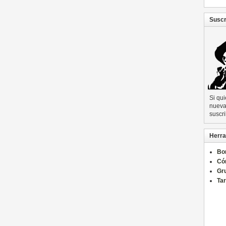
Suscr
Si qu
nueva 
suscri
Herra
Bo
Có
Gru
Ta