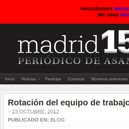
Necesitamos
donac
We need
don
Inicio
Noticias
Participa
Contacto
Números anteriores
Rotación del equipo de trabaj
–
23 OCTUBRE, 2012
PUBLICADO EN:
BLOG