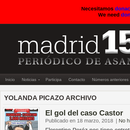
Necesitamos
donac
We need
don
Inicio
Noticias
Participa
Contacto
Números anteriores
YOLANDA PICAZO ARCHIVO
El gol del caso Castor
Publicado en 18 marzo, 2018
|
No h