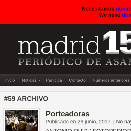
Necesitamos
donac
We need
don
Inicio
Noticias
Participa
Contacto
Números anteriores
#59 ARCHIVO
Porteadoras
Publicado en 26 junio, 2017
|
No ha