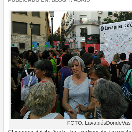
PUBLICADO EN:
BLOG
,
MADRID
FOTO: LavapiésDondeVas