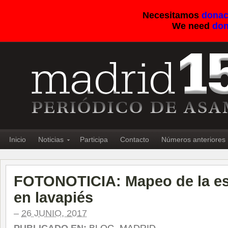
Necesitamos
donac
We need
don
Inicio
Noticias
Participa
Contacto
Números anteriores
FOTONOTICIA: Mapeo de la e
en lavapiés
–
26 JUNIO, 2017