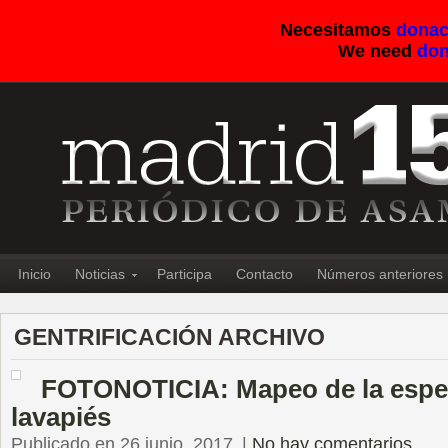
Necesitamos
donac
We need
don
Inicio
Noticias
Participa
Contacto
Números anteriores
GENTRIFICACIÓN ARCHIVO
FOTONOTICIA: Mapeo de la espe
lavapiés
Publicado en 26 junio, 2017
|
No hay comentarios