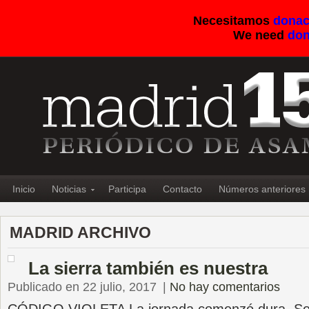
Necesitamos
donac
We need
don
Inicio
Noticias
Participa
Contacto
Números anteriores
MADRID ARCHIVO
La sierra también es nuestra
Publicado en 22 julio, 2017
|
No hay comentarios